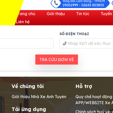
Trang chủ
Giới thiệu
Tin tức
Tuyển
Liên hệ
SỐ ĐIỆN THOẠI
TRA CỨU ĐƠN VÉ
Về chúng tôi
Hỗ trợ
Giới thiệu Nhà Xe Anh Tuyên
Quy chế hoạt động
APP/WEBSITE Xe A
Tải ứng dụng
Chính sách huỷ vé, 