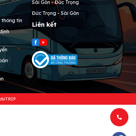
Sài Gòn - Đức Trọng
Đức Trọng - Sài Gòn
 thông tin
Liên kết
định
yển
toán
án
biTRIP