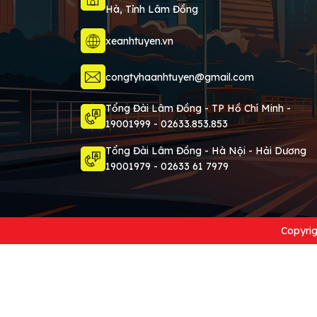
Hà, Tỉnh Lâm Đồng
xeanhtuyen.vn
congtyhaanhtuyen@gmail.com
Tổng Đài Lâm Đồng - TP Hồ Chí Minh -
19001999
-
02633.853.853
Tổng Đài Lâm Đồng - Hà Nội - Hải Dương
19001979 - 02633 61 7979
Copyrig