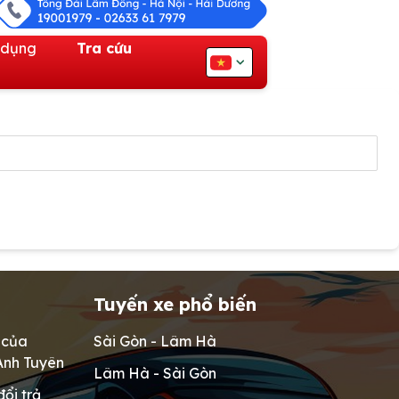
 dụng
Tra cứu
Tuyến xe phổ biến
 của
Sài Gòn - Lâm Hà
nh Tuyên
Lâm Hà - Sài Gòn
đổi trả