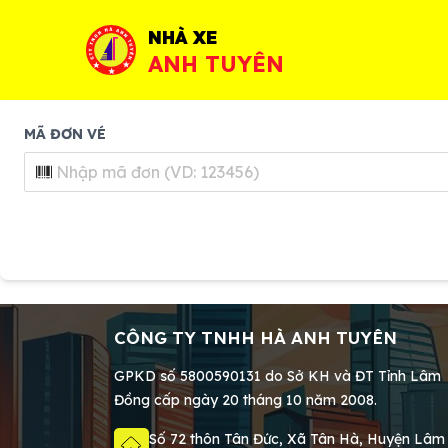
NHÀ XE
ANH TUYÊN
MÃ ĐƠN VÉ
CÔNG TY TNHH HÀ ANH TUYÊN
GPKD số 5800590131 do Sở KH và ĐT Tỉnh Lâm
Đồng cấp ngày 20 tháng 10 năm 2008.
Số 72 thôn Tân Đức, Xã Tân Hà, Huyện Lâm