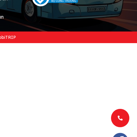
án
biTRIP