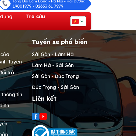
 dụng
Tra cứu
Tuyến xe phổ biến
 của
Sài Gòn - Lâm Hà
nh Tuyên
Lâm Hà - Sài Gòn
đổi trả
Sài Gòn - Đức Trọng
Đức Trọng - Sài Gòn
 thông tin
Liên kết
định
yển
toán