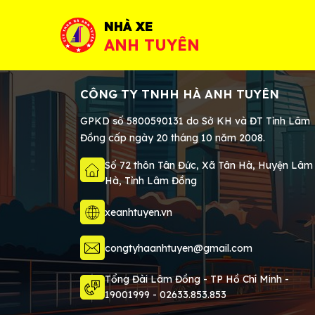
NHÀ XE
ANH TUYÊN
CÔNG TY TNHH HÀ ANH TUYÊN
GPKD số 5800590131 do Sở KH và ĐT Tỉnh Lâm
Đồng cấp ngày 20 tháng 10 năm 2008.
Số 72 thôn Tân Đức, Xã Tân Hà, Huyện Lâm
Hà, Tỉnh Lâm Đồng
xeanhtuyen.vn
congtyhaanhtuyen@gmail.com
Tổng Đài Lâm Đồng - TP Hồ Chí Minh -
19001999
-
02633.853.853