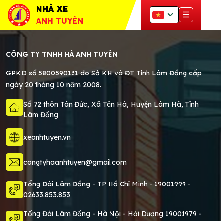
NHÀ XE
ANH TUYÊN
CÔNG TY TNHH HÀ ANH TUYÊN
GPKD số 5800590131 do Sở KH và ĐT Tỉnh Lâm Đồng cấp
ngày 20 tháng 10 năm 2008.
Số 72 thôn Tân Đức, Xã Tân Hà, Huyện Lâm Hà, Tỉnh
Lâm Đồng
xeanhtuyen.vn
congtyhaanhtuyen@gmail.com
Tổng Đài Lâm Đồng - TP Hồ Chí Minh -
19001999
-
02633.853.853
Tổng Đài Lâm Đồng - Hà Nội - Hải Dương 19001979 -