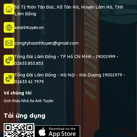
Số 72 thôn Tân Đức, Xã Tân Hà, Huyện Lâm Hà, Tỉnh
Lâm Đồng
xeanhtuyen.vn
congtyhaanhtuyen@gmail.com
Tổng Đài Lâm Đồng - TP Hồ Chí Minh -
19001999
-
02633.853.853
Tổng Đài Lâm Đồng - Hà Nội - Hải Dương 19001979 -
02633 61 7979
Về chúng tôi
Giới thiệu Nhà Xe Anh Tuyên
Tải ứng dụng